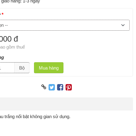
i giao hàng:
1-3 ngày
ỡ
000 đ
ao gồm thuế
ng
Bộ
Mua hàng
àu trắng nổi bật không gian sử dụng.