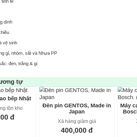
 tinh tế
g dính
chiều
 vệ sinh
ông gỉ, nhôm, sắt và Nhựa PP
ắc: đen, trắng & gi
ương tự
ao bếp Nhật
Đèn pin GENTOS, Made in
Máy cạ
ng tồn kho
Japan
Bosc
000 đ
Xả hàng giảm giá
400,000 đ