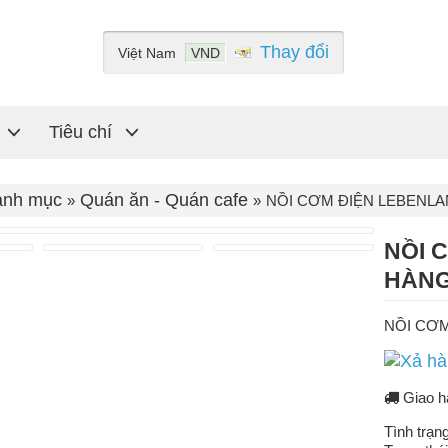
Thay đổi
Việt Nam
VND
Tiêu chí
anh mục
Quán ăn - Quán cafe
NỒI CƠM ĐIỆN LEBENLA
NỒI 
HÀNG
NỒI CƠM
Giao h
Tình trạn