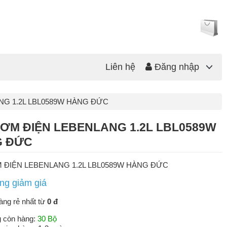
Liên hệ
Đăng nhập
NG 1.2L LBL0589W HÀNG ĐỨC
CƠM ĐIỆN LEBENLANG 1.2L LBL0589W
 ĐỨC
 ĐIỆN LEBENLANG 1.2L LBL0589W HÀNG ĐỨC
àng rẻ nhất từ
0 đ
g còn hàng:
30 Bộ