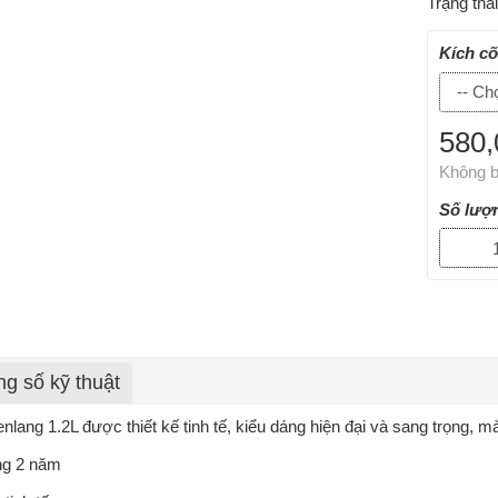
Trạng thá
Kích c
580,
Không b
Số lượ
g số kỹ thuật
lang 1.2L được thiết kế tinh tế, kiểu dáng hiện đại và sang trọng, m
ng 2 năm